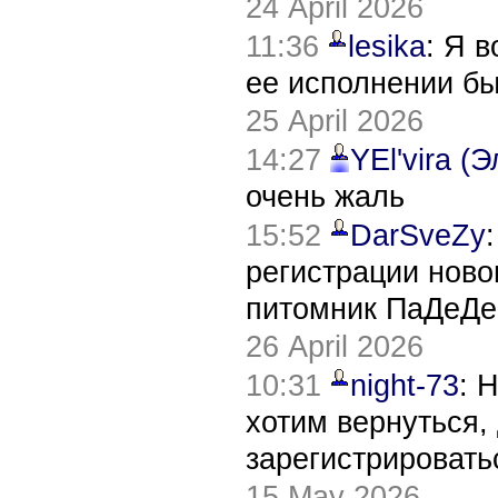
24 April 2026
11:36
lesika
: Я 
ее исполнении б
25 April 2026
14:27
YEl'vira (
очень жаль
15:52
DarSveZy
регистрации нов
питомник ПаДеДе
26 April 2026
10:31
night-73
: 
хотим вернуться,
зарегистрировать
15 May 2026