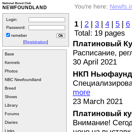
National Breed Club
You're here:
Newfs.i
NEWFOUNDLAND
Login:
1
|
2
|
3
|
4
|
5
|
6
Password:
Total: 19 pages
remeber
Платиновый Ку
[
Registration
]
Расписание, рег
Base
30 April 2021
Kennels
Photos
НКП Ньюфаунд
NBC Newfoundland
Специализирова
Breed
more
Shows
23 March 2021
Library
Платиновый ку
Forums
Внимание! Сегод
Diaries
цене на выставк.
Links