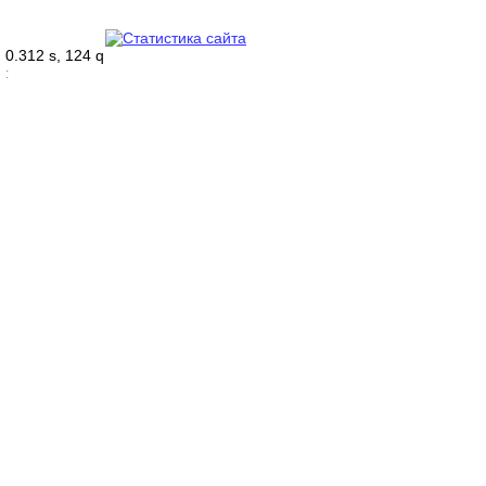
0.312 s, 124 q
: