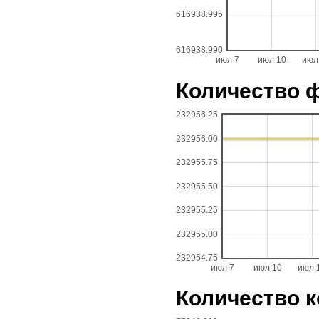
616938.995
616938.990
июл 7
июл 10
июл
Количество 
232956.25
232956.00
232955.75
232955.50
232955.25
232955.00
232954.75
июл 7
июл 10
июл 
Количество 