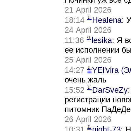
21 April 2026
18:14
Healena
: 
24 April 2026
11:36
lesika
: Я 
ее исполнении б
25 April 2026
14:27
YEl'vira (
очень жаль
15:52
DarSveZy
регистрации нов
питомник ПаДеДе
26 April 2026
10:31
night-73
: 