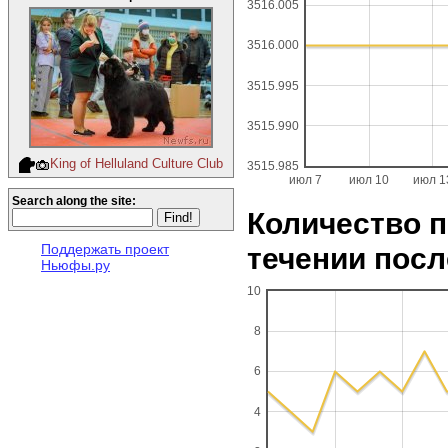
3516.005
3516.000
3515.995
3515.990
King of Helluland Culture Club
3515.985
июл 7
июл 10
июл 1
Search along the site:
Количество п
течении посл
Поддержать проект
Ньюфы.ру
10
8
6
4