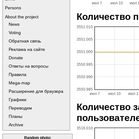
июл 7
июл 10
июл 
Persons
Количество п
About the project
News
3551.010
Voting
3551.005
Обратная связь
Реклама на сайте
3551.000
Donate
3550.995
Ответы на вопросы
Правила
3550.990
Mega-map
3550.985
Расширение для браузера
июл 7
июл 10
июл 1
Графики
Количество 
Переводим
пользовател
Планы
Archive
3516.010
Random photo: