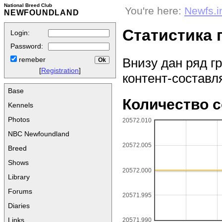
National Breed Club
You're here:
Newfs.i
NEWFOUNDLAND
Статистика 
Login:
Password:
Внизу дан ряд 
remeber
[
Registration
]
контент-составл
Base
Количество с
Kennels
Photos
20572.010
NBC Newfoundland
20572.005
Breed
Shows
20572.000
Library
Forums
20571.995
Diaries
Links
20571.990