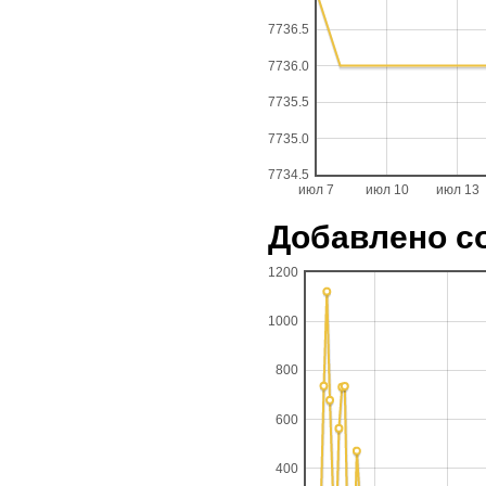
7736.5
7736.0
7735.5
7735.0
7734.5
июл 7
июл 10
июл 13
Добавлено со
1200
1000
800
600
400