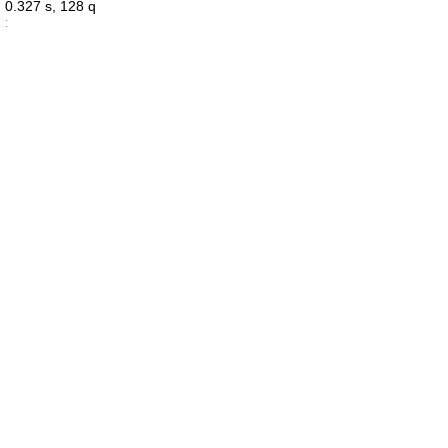
0.327 s, 128 q
: