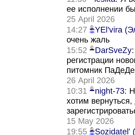
ее исполнении б
25 April 2026
14:27
YEl'vira (
очень жаль
15:52
DarSveZy
регистрации нов
питомник ПаДеДе
26 April 2026
10:31
night-73
: 
хотим вернуться,
зарегистрировать
15 May 2026
19:55
Sozidatel'