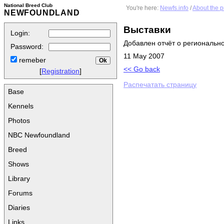
National Breed Club
You're here:
Newfs.info
/
About the p
NEWFOUNDLAND
Выставки
Login:
Добавлен отчёт о региональн
Password:
11 May 2007
remeber
<< Go back
[
Registration
]
Распечатать страницу
Base
Kennels
Photos
NBC Newfoundland
Breed
Shows
Library
Forums
Diaries
Links