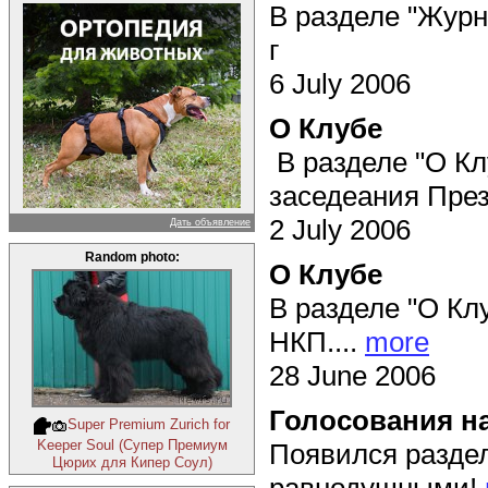
В разделе "Журн
г
6 July 2006
О Клубе
В разделе "О Кл
заседеания През
2 July 2006
Дать объявление
Random photo:
О Клубе
В разделе "О К
НКП....
more
28 June 2006
Голосования н
Super Premium Zurich for
Keeper Soul (Супер Премиум
Появился раздел
Цюрих для Кипер Соул)
равнодушными!