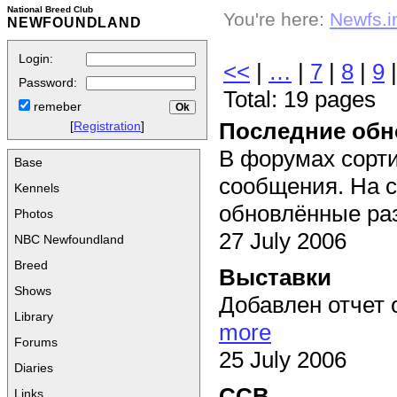
National Breed Club
You're here:
Newfs.i
NEWFOUNDLAND
Login:
<<
|
…
|
7
|
8
|
9
Password:
Total: 19 pages
remeber
Последние обн
[
Registration
]
В форумах сорти
Base
сообщения. На с
Kennels
обновлённые раз
Photos
27 July 2006
NBC Newfoundland
Breed
Выставки
Shows
Добавлен отчет 
Library
more
Forums
25 July 2006
Diaries
ССВ
Links