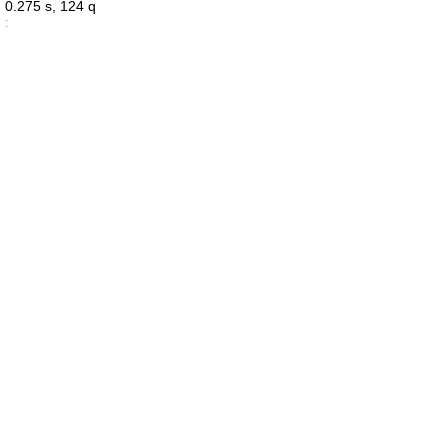
0.275 s, 124 q
: