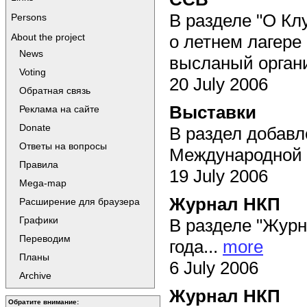
В разделе "О Кл
Persons
о летнем лагере
About the project
News
высланый органи
Voting
20 July 2006
Обратная связь
Выставки
Реклама на сайте
Donate
В раздел добавл
Ответы на вопросы
Международной в
Правила
19 July 2006
Mega-map
Журнал НКП
Расширение для браузера
Графики
В разделе "Журн
Переводим
года...
more
Планы
6 July 2006
Archive
Журнал НКП
Обратите внимание: