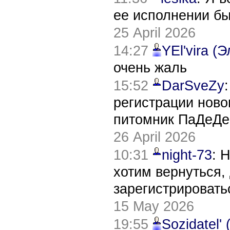
ее исполнении б
25 April 2026
14:27
YEl'vira (
очень жаль
15:52
DarSveZy
регистрации нов
питомник ПаДеДе
26 April 2026
10:31
night-73
: 
хотим вернуться,
зарегистрировать
15 May 2026
19:55
Sozidatel'