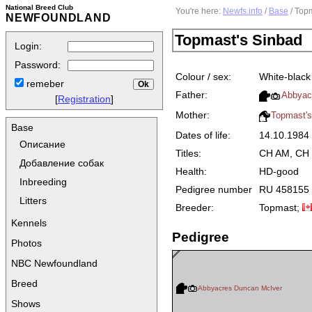
National Breed Club
You're here:
Newfs.info
/
Base
/ Top
NEWFOUNDLAND
Topmast's Sinbad
Login:
Password:
Colour / sex:
White-black
remeber
Father:
Abbyac
[
Registration
]
Mother:
Topmast'
Base
Dates of life:
14.10.198
Описание
Titles:
CH AM, CH
Добавление собак
Health:
HD-good
Inbreeding
Pedigree number
RU 458155
Litters
Breeder:
Topmast;
Kennels
Pedigree
Photos
NBC Newfoundland
Breed
Abbyacres Duncan McIver
Shows