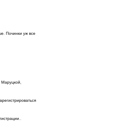
ше. Починки уж все
ы Маруцкой,
зарегистрироваться
гистрации..