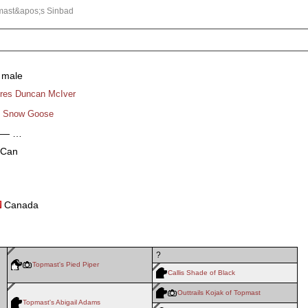
mast&apos;s Sinbad
 male
res Duncan McIver
s Snow Goose
4 — …
 Can
Canada
?
Topmast's Pied Piper
Callis Shade of Black
Outtrails Kojak of Topmast
Topmast's Abigail Adams