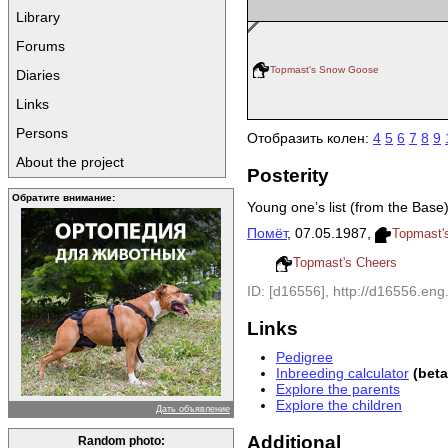
Library
Forums
Topmast's Snow Goose
Diaries
Links
Persons
Отобразить колен:
4
5
6
7
8
9
About the project
Posterity
Обратите внимание:
Young one’s list (from the Base)
Помёт
, 07.05.1987,
Topmast'
Topmast's Cheers
ID: [d16556], http://d16556.eng.
Links
Pedigree
Inbreeding calculator
(bet
Explore the parents
Explore the children
Дать объявление
Additional
Random photo: