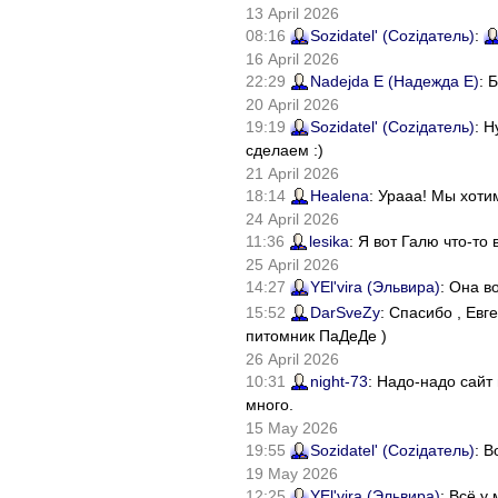
13 April 2026
08:16
Sozidatel' (Соziдатель)
:
16 April 2026
22:29
Nadejda E (Надежда Е)
: 
20 April 2026
19:19
Sozidatel' (Соziдатель)
: Н
сделаем :)
21 April 2026
18:14
Healena
: Урааа! Мы хоти
24 April 2026
11:36
lesika
: Я вот Галю что-т
25 April 2026
14:27
YEl'vira (Эльвира)
: Она в
15:52
DarSveZy
: Спасибо , Ев
питомник ПаДеДе )
26 April 2026
10:31
night-73
: Надо-надо сайт
много.
15 May 2026
19:55
Sozidatel' (Соziдатель)
: В
19 May 2026
12:25
YEl'vira (Эльвира)
: Всё у