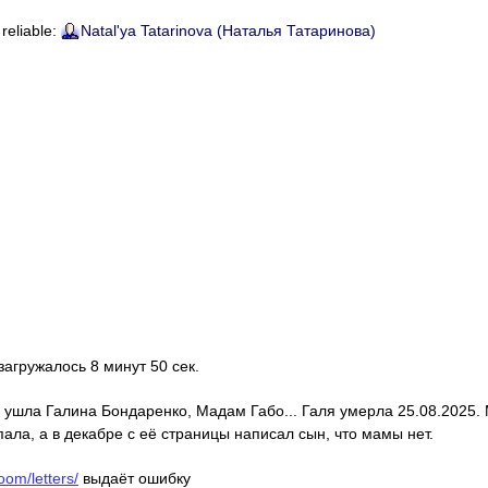
 reliable:
Natal'ya Tatarinova (Наталья Татаринова)
 загружалось 8 минут 50 сек.
с ушла Галина Бондаренко, Мадам Габо... Галя умерла 25.08.2025.
ала, а в декабре с её страницы написал сын, что мамы нет.
oom/letters/
выдаёт ошибку