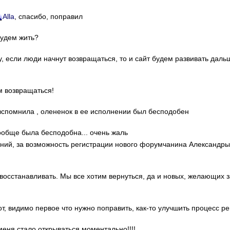
Alla
, спасибо, поправил
Будем жить?
у, если люди начнут возвращаться, то и сайт будем развивать даль
м возвращаться!
о вспомнила , олененок в ее исполнении был бесподобен
ообще была бесподобна... очень жаль
гений, за возможность регистрации нового форумчанина Александр
 восстанавливать. Мы все хотим вернуться, да и новых, желающих 
от, видимо первое что нужно поправить, как-то улучшить процесс ре
 меня стало открываться моментально!!!!