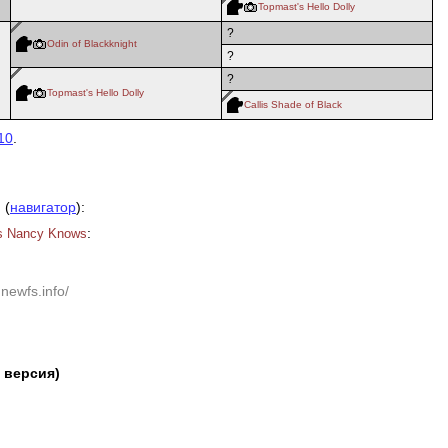
Topmast's Hello Dolly
?
Odin of Blackknight
?
?
Topmast's Hello Dolly
Callis Shade of Black
10
.
 (
навигатор
):
:
s Nancy Knows
newfs.info/
a версия)