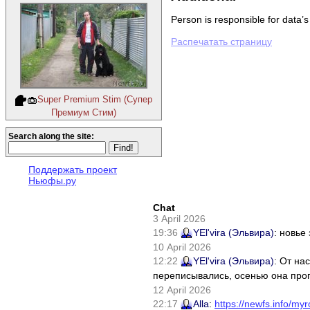
Person is responsible for data’s
Распечатать страницу
Super Premium Stim (Супер
Премиум Стим)
Search along the site:
Поддержать проект
Ньюфы.ру
Chat
3 April 2026
19:36
YEl'vira (Эльвира)
: новье
10 April 2026
12:22
YEl'vira (Эльвира)
: От на
переписывались, осенью она проп
12 April 2026
22:17
Alla
:
https://newfs.info/myr