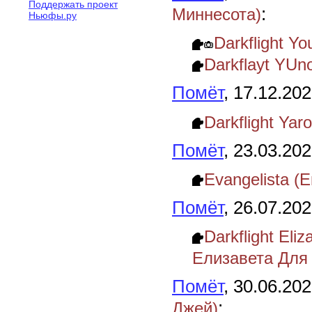
Поддержать проект
:
Миннесота)
Ньюфы.ру
Darkflight 
Darkflayt YU
Помёт
, 17.12.20
Darkflight Ya
Помёт
, 23.03.20
Evangelista (
Помёт
, 26.07.20
Darkflight El
Елизавета Для
Помёт
, 30.06.20
:
Джей)