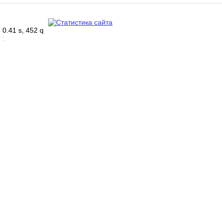
0.41 s, 452 q
: