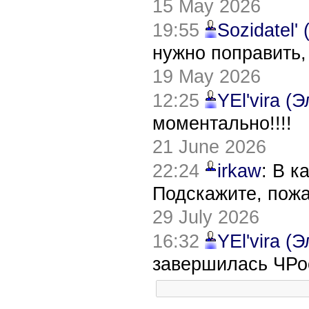
15 May 2026
19:55
Sozidatel'
нужно поправить,
19 May 2026
12:25
YEl'vira (
моментально!!!!
21 June 2026
22:24
irkaw
: В к
Подскажите, пож
29 July 2026
16:32
YEl'vira (
завершилась ЧРо