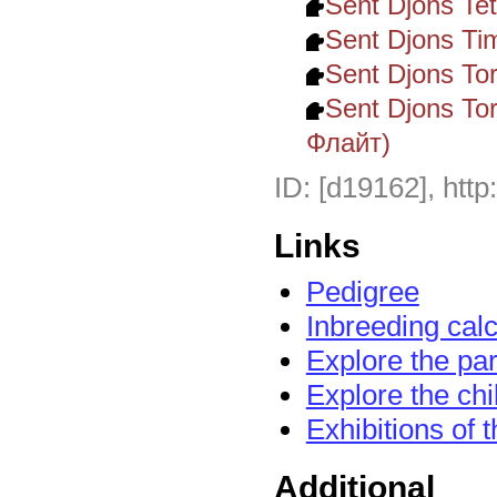
Sent Djons Te
Sent Djons Ti
Sent Djons To
Sent Djons To
Флайт)
ID: [d19162], http
Links
Pedigree
Inbreeding calc
Explore the pa
Explore the chi
Exhibitions of 
Additional