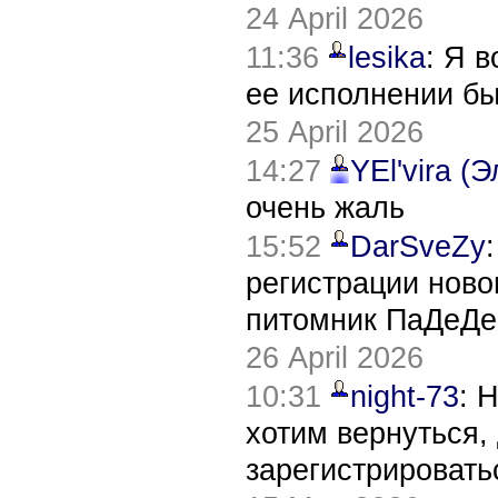
24 April 2026
11:36
lesika
: Я 
ее исполнении б
25 April 2026
14:27
YEl'vira (
очень жаль
15:52
DarSveZy
регистрации нов
питомник ПаДеДе
26 April 2026
10:31
night-73
: 
хотим вернуться,
зарегистрировать