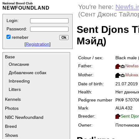
National Breed Club
You're here:
Newfs.i
NEWFOUNDLAND
(Сент Джонс Тайло
Login:
Sent Djons 
Password:
remeber
Мэйд)
[
Registration
]
Base
Colour / sex:
Black male 
Описание
Father:
Newfas
Добавление собак
Mother:
Mukwa S
Inbreeding
Date of birth:
21.07.2019
Litters
Health:
Нет данны
Kennels
Pedigree number
РКФ 57070
Mark
AUA 432
Photos
Breeder:
Sent Djo
NBC Newfoundland
Owner:
Плотникова
Breed
Shows