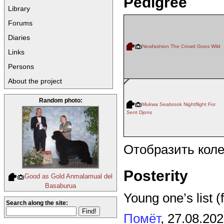
Pedigree
Library
Forums
Diaries
Newfashion The Crowd Goes Wild
Links
Persons
About the project
Random photo:
Mukwa Seabrook Nightflight For
Sent Djons
Отобразить кол
Posterity
Good as Gold Anmalamual del
Basaburua
Young one’s list (
Search along the site:
Помёт
, 27.08.20