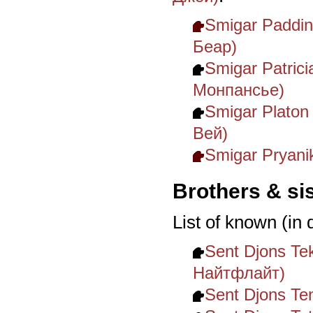
Smigar Paddi
Беар)
Smigar Patric
Монпансье)
Smigar Platon
Вей)
Smigar Pryani
Brothers & si
List of known (in
Sent Djons Te
Найтфлайт)
Sent Djons Te