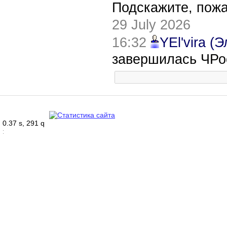
Подскажите, пож
29 July 2026
16:32
YEl'vira (
завершилась ЧРо
0.37 s, 291 q
: