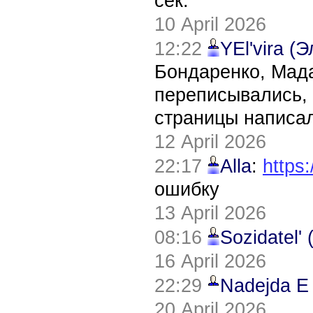
сек.
10 April 2026
12:22
YEl'vira (
Бондаренко, Мада
переписывались, 
страницы написал
12 April 2026
22:17
Alla
:
https:
ошибку
13 April 2026
08:16
Sozidatel'
16 April 2026
22:29
Nadejda E
20 April 2026