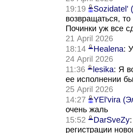
19:19
Sozidatel'
возвращаться, то
Починки уж все с
21 April 2026
18:14
Healena
: 
24 April 2026
11:36
lesika
: Я 
ее исполнении б
25 April 2026
14:27
YEl'vira (
очень жаль
15:52
DarSveZy
регистрации нов