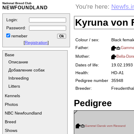
National Breed Club
You're here:
Newfs.i
NEWFOUNDLAND
Kyruna von 
Login:
Password:
remeber
Colour / sex:
Black femal
[
Registration
]
Father:
Gammel
Base
Mother:
Bella-Don
Описание
Dates of life:
19.02.199
Добавление собак
Health:
HD-A1
Inbreeding
Pedigree number
35948
Litters
Breeder:
Freudentha
Kennels
Pedigree
Photos
NBC Newfoundland
Breed
Gammel Dansk vom Riesrand
Shows