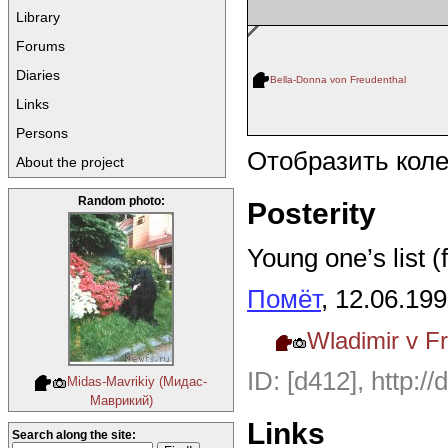
Library
Forums
Diaries
Bella-Donna von Freudenthal
Links
Persons
Отобразить кол
About the project
Random photo:
Posterity
Young one’s list (
Помёт
, 12.06.19
Wladimir v F
ID: [d412], http:/
Midas-Mavrikiy (Мидас-
Маврикий)
Links
Search along the site: