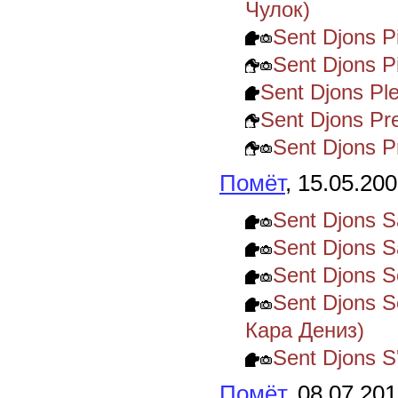
Чулок)
Sent Djons P
Sent Djons P
Sent Djons P
Sent Djons Pr
Sent Djons 
Помёт
, 15.05.20
Sent Djons S
Sent Djons S
Sent Djons 
Sent Djons S
Кара Дениз)
Sent Djons S
Помёт
, 08.07.20