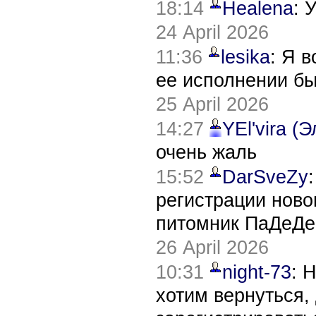
18:14
Healena
: 
24 April 2026
11:36
lesika
: Я 
ее исполнении б
25 April 2026
14:27
YEl'vira (
очень жаль
15:52
DarSveZy
регистрации нов
питомник ПаДеДе
26 April 2026
10:31
night-73
: 
хотим вернуться,