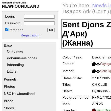
National Breed Club
You're here:
Newfs.i
NEWFOUNDLAND
D&apos;Ark (Сент 
Login:
Sent Djons 
Password:
remeber
Д'Арк)
[
Registration
]
(Жанна)
Base
Описание
Colour / sex:
Black femal
Добавление собак
Father:
Cayuga 
Inbreeding
Mother:
Sent D
Litters
Dates of life:
27.07.200
Kennels
Titles:
CH CLUB
Photos
Health:
Cystinuria -
NBC Newfoundland
Pedigree number
РКФ 17701
Breed
Mark
AIN 25
Shows
Breeder:
Sent Djo