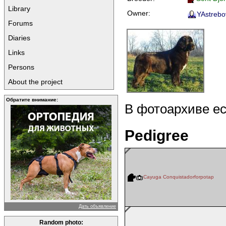
Library
Owner:
YAstrebo
Forums
Diaries
Links
Persons
About the project
Обратите внимание:
В фотоархиве е
Pedigree
Cayuga Conquistadorforpotap
Дать объявление
Random photo: