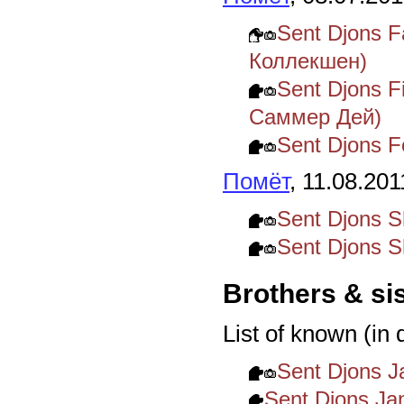
Sent Djons F
Коллекшен)
Sent Djons 
Саммер Дей)
Sent Djons 
Помёт
, 11.08.201
Sent Djons 
Sent Djons 
Brothers & si
List of known (in
Sent Djons J
Sent Djons Ja