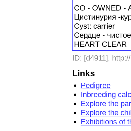
CO - OWNED - A
Цистинурия -ку
Cyst: carrier
Сердце - чистое
HEART CLEAR
ID: [d4911], http:
Links
Pedigree
Inbreeding calc
Explore the pa
Explore the chi
Exhibitions of 