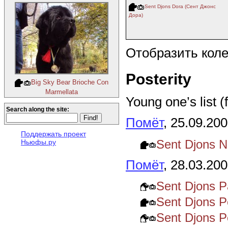
Sent Djons Dora (Сент Джонс
Дора)
Отобразить кол
Posterity
Big Sky Bear Brioche Con
Marmellata
Young one’s list (
Search along the site:
Помёт
, 25.09.20
Поддержать проект
Sent Djons 
Ньюфы.ру
Помёт
, 28.03.20
Sent Djons 
Sent Djons 
Sent Djons 