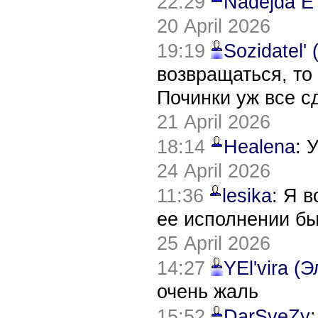
22:29
Nadejda E
20 April 2026
19:19
Sozidatel'
возвращаться, то
Починки уж все с
21 April 2026
18:14
Healena
: 
24 April 2026
11:36
lesika
: Я 
ее исполнении б
25 April 2026
14:27
YEl'vira (
очень жаль
15:52
DarSveZy