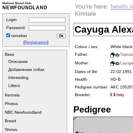
National Breed Club
You're here:
Newfs.i
NEWFOUNDLAND
Kimtale
Login:
Cayuga Alex
Password:
remeber
[
Registration
]
Colour / sex:
White-black
Father:
Base
Topmast
Описание
Mother:
Cayuga 
Добавление собак
Dates of life:
22.02.199
Inbreeding
Health:
HD-B
Litters
Pedigree number
AKC 10520
Breeder:
Italy
Kennels
Photos
Pedigree
NBC Newfoundland
Breed
Shows