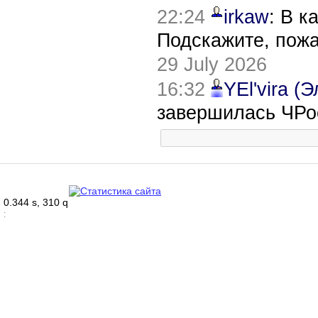
22:24
irkaw
: В к
Подскажите, пож
29 July 2026
16:32
YEl'vira (
завершилась ЧРо
0.344 s, 310 q
: