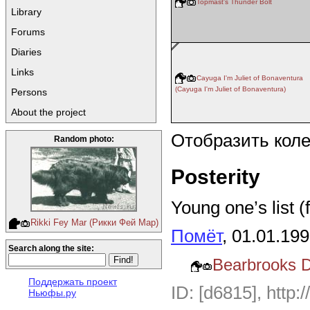
Topmast's Thunder Bolt
Library
Forums
Diaries
Links
Cayuga I'm Juliet of Bonaventura
(Cayuga I'm Juliet of Bonaventura)
Persons
About the project
Отобразить кол
Random photo:
Posterity
Young one’s list (
Rikki Fey Mar (Рикки Фей Мар)
Помёт
, 01.01.19
Search along the site:
Bearbrooks Du
Поддержать проект
ID: [d6815], http:
Ньюфы.ру