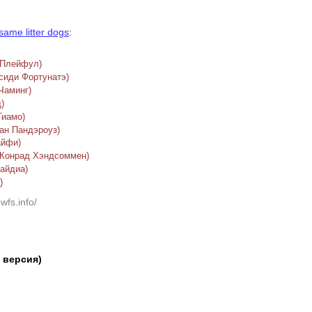
same litter dogs
:
н Плейфул)
ссиди Фортунатэ)
Чаминг)
)
Тиамо)
ан Пандэроуз)
айфи)
(Конрад Хэндсоммен)
Майдиа)
)
wfs.info/
a версия)