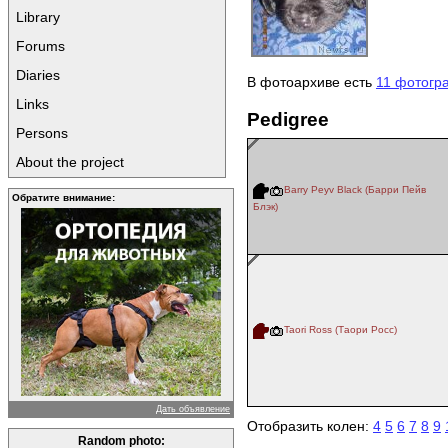
Library
Forums
Diaries
В фотоархиве есть
11 фотогр
Links
Pedigree
Persons
About the project
Barry Peyv Black (Барри Пейв
Обратите внимание:
Блэк)
Taori Ross (Таори Росс)
Дать объявление
Отобразить колен:
4
5
6
7
8
9
Random photo: