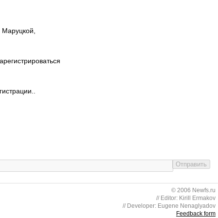
ы Маруцкой,
зарегистрироваться
гистрации..
© 2006 Newfs.ru
// Editor: Kirill Ermakov
// Developer: Eugene Nenaglyadov
Feedback form