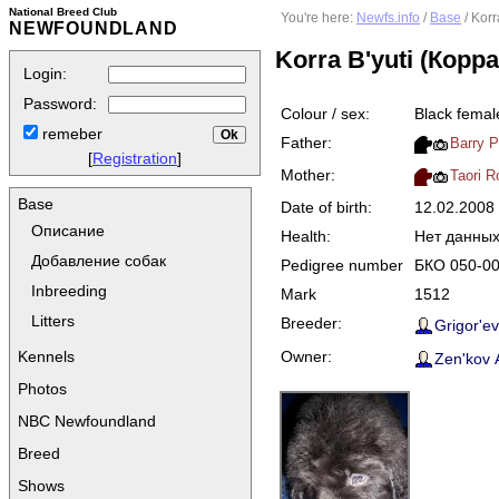
National Breed Club
You're here:
Newfs.info
/
Base
/ Kor
NEWFOUNDLAND
Korra B'yuti (Корр
Login:
Password:
Colour / sex:
Black femal
remeber
Father:
Barry 
[
Registration
]
Mother:
Taori R
Base
Date of birth:
12.02.2008
Описание
Health:
Нет данны
Добавление собак
Pedigree number
БКО 050-0
Inbreeding
Mark
1512
Litters
Breeder:
Grigor'ev
Owner:
Kennels
Zen'kov A
Photos
NBC Newfoundland
Breed
Shows