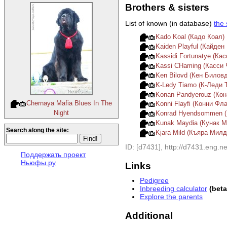
Brothers & sisters
List of known (in database)
the 
Kado Koal (Кадо Коал)
Kaiden Playful (Кайде
Kassidi Fortunatye (Ка
Kassi CHaming (Касси 
Ken Bilovd (Кен Биловд
K-Ledy Tiamo (К-Леди 
Konan Pandyerouz (Кон
Chernaya Mafia Blues In The
Konni Flayfi (Конни Фл
Night
Konrad Hyendsommen 
Kunak Maydia (Кунак 
Search along the site:
Kjara Mild (Къяра Милд
ID: [d7431], http://d7431.eng.ne
Поддержать проект
Ньюфы.ру
Links
Pedigree
Inbreeding calculator
(bet
Explore the parents
Additional