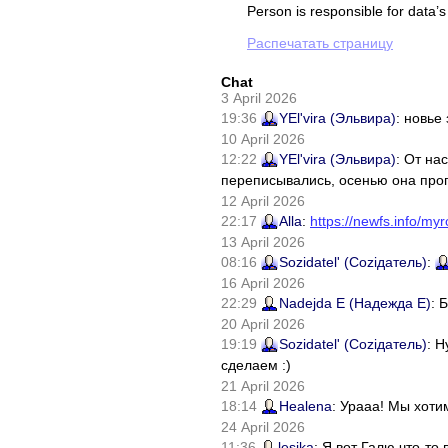
Person is responsible for data’s
Распечатать страницу
Chat
3 April 2026
19:36
YEl'vira (Эльвира)
: новье
10 April 2026
12:22
YEl'vira (Эльвира)
: От на
переписывались, осенью она проп
12 April 2026
22:17
Alla
:
https://newfs.info/myr
13 April 2026
08:16
Sozidatel' (Соziдатель)
:
16 April 2026
22:29
Nadejda E (Надежда Е)
: 
20 April 2026
19:19
Sozidatel' (Соziдатель)
: Н
сделаем :)
21 April 2026
18:14
Healena
: Урааа! Мы хоти
24 April 2026
11:36
lesika
: Я вот Галю что-т