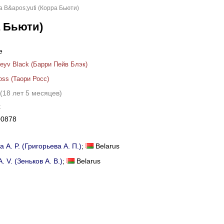
ra B&apos;yuti (Корра Бьюти)
а Бьюти)
e
Peyv Black (Барри Пейв Блэк)
oss (Таори Росс)
(18 лет 5 месяцев)
х
00878
a A. P. (Григорьева А. П.)
;
Belarus
. V. (Зеньков А. В.)
;
Belarus