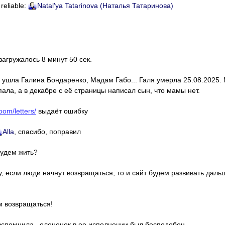
 reliable:
Natal'ya Tatarinova (Наталья Татаринова)
 загружалось 8 минут 50 сек.
с ушла Галина Бондаренко, Мадам Габо... Галя умерла 25.08.2025.
ала, а в декабре с её страницы написал сын, что мамы нет.
oom/letters/
выдаёт ошибку
Alla
, спасибо, поправил
Будем жить?
у, если люди начнут возвращаться, то и сайт будем развивать даль
м возвращаться!
о вспомнила , олененок в ее исполнении был бесподобен