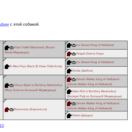
афии
с этой собакой.
Ice Dream King of Helluland
Volat Vialiki Miadzvedz (Волат
Вялiкi Мядзведзь)
Abigeil Zelona Kepa
Ice Dream King of Helluland
E-Nika Peyv Black (Е-Ника Пэйв Блэк)
Sheila (Шейла)
Johnie Walker King of Helluland
(Johnie Walker King of Helluland)
YAnus Blyek iz Bol'shoy Medvedicyi
(Янус Блэк из Большой Медведицы)
Valeri Ruf iz Bol'shoy Medvedicyi
(Валери Руф из Большой Медведицы)
Johnie Walker King of Helluland
(Johnie Walker King of Helluland)
Baronessa (Баронесса)
SHerri (Шерри)
10
.