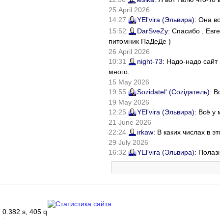
25 April 2026
14:27
YEl'vira (Эльвира)
: Она в
15:52
DarSveZy
: Спасибо , Ев
питомник ПаДеДе )
26 April 2026
10:31
night-73
: Надо-надо сайт
много.
15 May 2026
19:55
Sozidatel' (Соziдатель)
: В
19 May 2026
12:25
YEl'vira (Эльвира)
: Всё у
21 June 2026
22:24
irkaw
: В каких числах в 
29 July 2026
16:32
YEl'vira (Эльвира)
: Полаз
0.382 s, 405 q