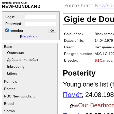
National Breed Club
You're here:
Newfs.i
NEWFOUNDLAND
Gigie de Do
Login:
Password:
remeber
Colour / sex:
Black femal
[
Registration
]
Dates of life:
14.04.197
Base
Health:
Нет данны
Описание
Pedigree number
AKC LG 12
Добавление собак
Breeder:
Canada
Inbreeding
Posterity
Litters
Kennels
Young one’s list (
Photos
Помёт
, 24.08.19
NBC Newfoundland
Breed
Our Bearbro
Shows