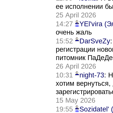
ее исполнении б
25 April 2026
14:27
YEl'vira (
очень жаль
15:52
DarSveZy
регистрации нов
питомник ПаДеДе
26 April 2026
10:31
night-73
: 
хотим вернуться,
зарегистрировать
15 May 2026
19:55
Sozidatel'