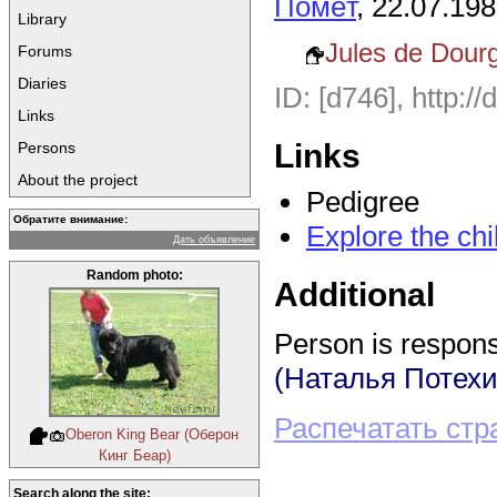
Помёт
, 22.07.19
Library
Jules de Dour
Forums
Diaries
ID: [d746], http:/
Links
Links
Persons
About the project
Pedigree
Обратите внимание:
Explore the chi
Дать объявление
Random photo:
Additional
Person is responsi
(Наталья Потехи
Распечатать стр
Oberon King Bear (Оберон
Кинг Беар)
Search along the site: