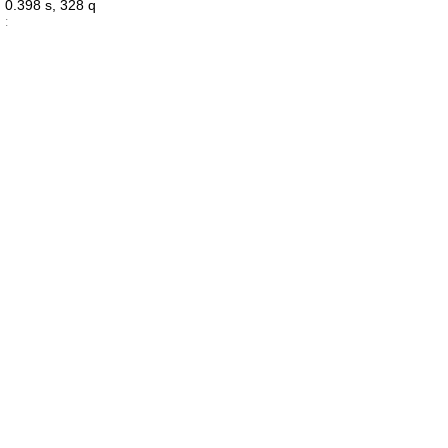
0.398 s, 328 q
: