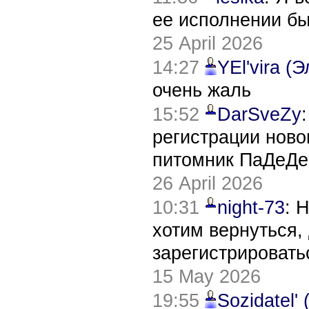
ее исполнении б
25 April 2026
14:27
YEl'vira (
очень жаль
15:52
DarSveZy
регистрации нов
питомник ПаДеДе
26 April 2026
10:31
night-73
: 
хотим вернуться,
зарегистрировать
15 May 2026
19:55
Sozidatel'