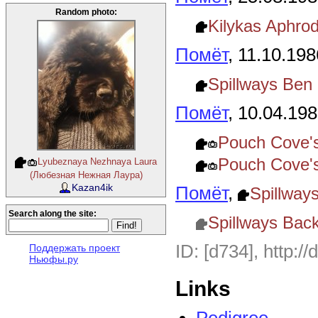
Random photo:
Kilykas Aphro
Помёт
, 11.10.198
Spillways Ben 
Помёт
, 10.04.19
Pouch Cove's
Pouch Cove's
Lyubeznaya Nezhnaya Laura
(Любезная Нежная Лаура)
Kazan4ik
Помёт
,
Spillway
Search along the site:
Spillways Back
ID: [d734], http:/
Поддержать проект
Ньюфы.ру
Links