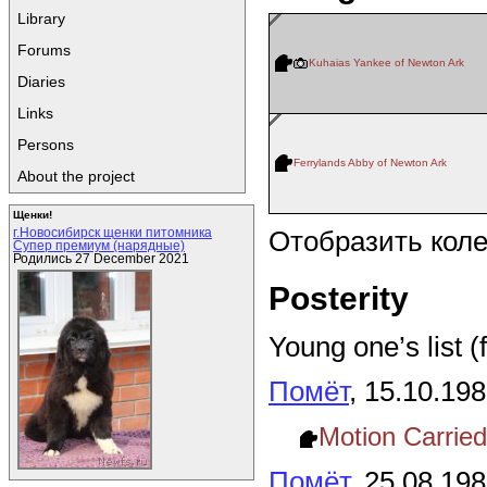
Library
Forums
Kuhaias Yankee of Newton Ark
Diaries
Links
Persons
Ferrylands Abby of Newton Ark
About the project
Щенки!
Отобразить кол
г.Новосибирск щенки питомника
Супер премиум (нарядные)
Родились 27 December 2021
Posterity
Young one’s list (
Помёт
, 15.10.19
Motion Carrie
Помёт
, 25.08.19