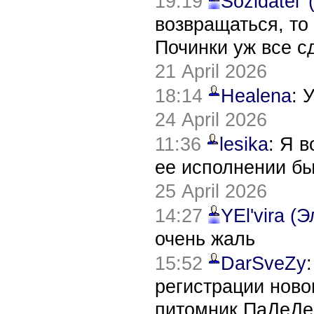
19:19
Sozidatel'
возвращаться, то
Починки уж все с
21 April 2026
18:14
Healena
: 
24 April 2026
11:36
lesika
: Я 
ее исполнении б
25 April 2026
14:27
YEl'vira (
очень жаль
15:52
DarSveZy
регистрации нов
питомник ПаДеДе