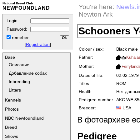
National Breed Club
You're here:
Newfs.i
NEWFOUNDLAND
Newton Ark
Login:
Schooners Y
Password:
remeber
[
Registration
]
Colour / sex:
Black male
Father:
Base
Kuhaia
Описание
Mother:
Ferryland
Добавление собак
Dates of life:
02.02.197
Inbreeding
Titles:
ROM
Litters
Health:
Нет данны
Pedigree number
AKC WE 35
Kennels
Breeder:
USA
Photos
В фотоархиве е
NBC Newfoundland
Breed
Pedigree
Shows