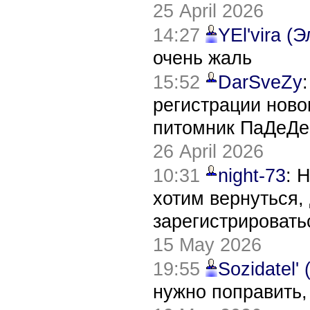
25 April 2026
14:27
YEl'vira (
очень жаль
15:52
DarSveZy
регистрации нов
питомник ПаДеДе
26 April 2026
10:31
night-73
: 
хотим вернуться,
зарегистрировать
15 May 2026
19:55
Sozidatel'
нужно поправить,