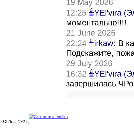
19 May 2026
12:25
YEl'vira (
моментально!!!!
21 June 2026
22:24
irkaw
: В к
Подскажите, пож
29 July 2026
16:32
YEl'vira (
завершилась ЧРо
0.325 s, 192 q
: