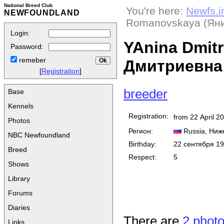
National Breed Club
You're here:
Newfs.i
NEWFOUNDLAND
Romanovskaya (Яни
Login:
YAnina Dmit
Password:
remeber
Дмитриевна
[
Registration
]
breeder
Base
Kennels
Registration:
from 22 April 2
Photos
Регион:
Russia
, Ниж
NBC Newfoundland
Birthday:
22 сентября 1
Breed
Respect:
5
Shows
Library
Forums
Diaries
There are
2 photo
Links