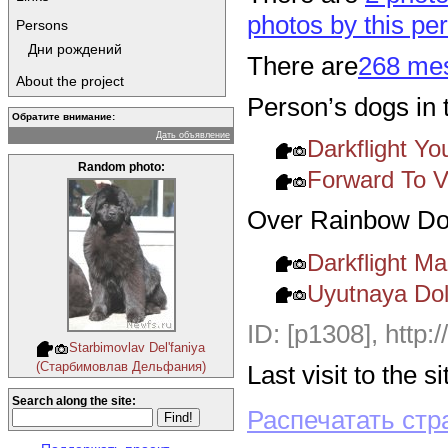
photos by this pe
Persons
Дни рождений
There are
268 mes
About the project
Person’s dogs in 
Обратите внимание:
Дать объявление
Darkflight 
Random photo:
Forward To V
Over Rainbow Do
Darkflight 
Uyutnaya Do
ID: [p1308],
http:
Starbimovlav Del'faniya
(Старбимовлав Дельфания)
Last visit to the 
Search along the site:
Распечатать стр