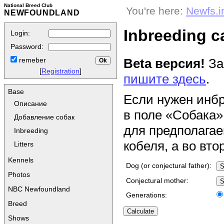
National Breed Club
You're here:
Newfs.i
NEWFOUNDLAND
Inbreeding c
Login:
Password:
Beta версия!
За
remeber
[
Registration
]
пишите здесь
.
Base
Если нужен инб
Описание
в поле «Собака»
Добавление собак
для предполагае
Inbreeding
кобеля, а во вто
Litters
Kennels
Dog (or conjectural father):
Photos
Conjectural mother:
NBC Newfoundland
Generations:
Breed
Shows