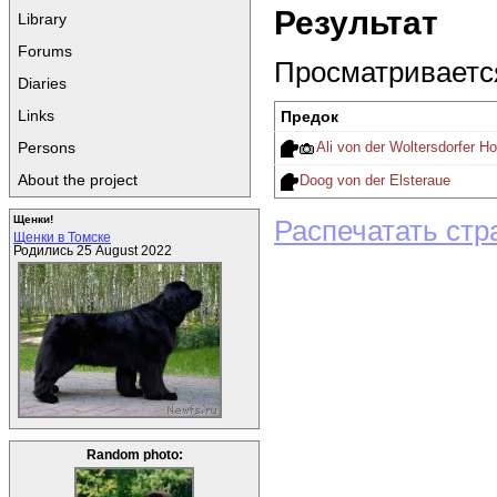
Результат
Library
Forums
Просматривается
Diaries
Links
Предок
Persons
Ali von der Woltersdorfer
About the project
Doog von der Elsteraue
Щенки!
Распечатать стр
Щенки в Томске
Родились 25 August 2022
Random photo: