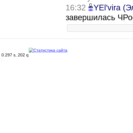
16:32
YEl'vira (
завершилась ЧРо
0.297 s, 202 q
: