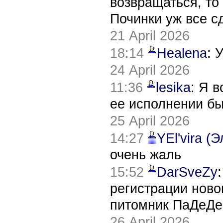
возвращаться, то
Починки уж все с
21 April 2026
18:14
Healena
: 
24 April 2026
11:36
lesika
: Я 
ее исполнении б
25 April 2026
14:27
YEl'vira (
очень жаль
15:52
DarSveZy
регистрации нов
питомник ПаДеДе
26 April 2026