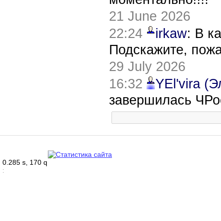
21 June 2026
22:24
irkaw
: В к
Подскажите, пож
29 July 2026
16:32
YEl'vira (
завершилась ЧРо
0.285 s, 170 q
: