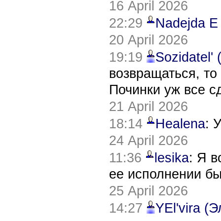
16 April 2026
22:29
Nadejda E
20 April 2026
19:19
Sozidatel'
возвращаться, то
Починки уж все с
21 April 2026
18:14
Healena
: 
24 April 2026
11:36
lesika
: Я 
ее исполнении б
25 April 2026
14:27
YEl'vira (