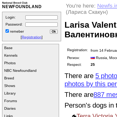
National Breed Club
You're here:
Newfs.i
NEWFOUNDLAND
(Лариса Скакун)
Login:
Larisa Valen
Password:
remeber
Валентиновн
[
Registration
]
Base
Registration:
from 14 Februa
Kennels
Регион:
Russia
, Мос
Photos
Respect:
25
NBC Newfoundland
There are
5 photo
Breed
photos by this pe
Shows
There are
887 mes
Library
Forums
Person’s dogs in 
Diaries
Terra Victoria
Links