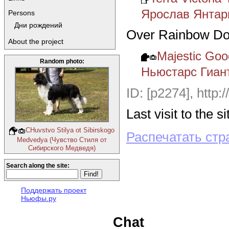
Ярослав Янтар
Persons
Дни рождений
Over Rainbow Do
About the project
Majestic Goo
Random photo:
Ньюстарс Гиан
ID: [p2274],
http:
Last visit to the 
CHuvstvo Stilya ot Sibirskogo
Распечатать стр
Medvedya (Чувство Стиля от
Сибирского Медведя)
Search along the site:
Поддержать проект
Ньюфы.ру
Chat