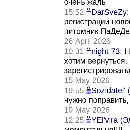
очень жаль
15:52
DarSveZy
регистрации нов
питомник ПаДеДе
26 April 2026
10:31
night-73
: 
хотим вернуться,
зарегистрировать
15 May 2026
19:55
Sozidatel'
нужно поправить,
19 May 2026
12:25
YEl'vira (
моментально!!!!