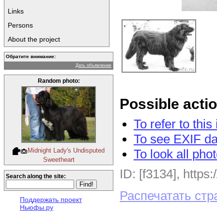
Links
Persons
About the project
Обратите внимание:
Дать объявление
Random photo:
Possible acti
To refer to thi
To see EXIF da
To look all pho
Midnight Lady's Undisputed
Sweetheart
ID: [f3134], https
Search along the site:
Распечатать стр
Поддержать проект
Ньюфы.ру