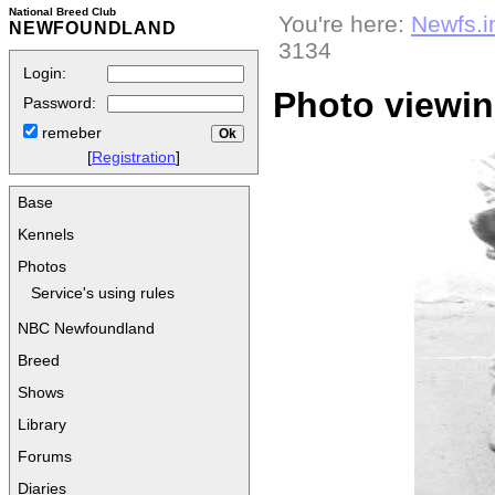
National Breed Club
You're here:
Newfs.i
NEWFOUNDLAND
3134
Login:
Photo viewi
Password:
remeber
[
Registration
]
Base
Kennels
Photos
Service's using rules
NBC Newfoundland
Breed
Shows
Library
Forums
Diaries