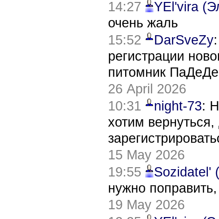
14:27
YEl'vira (
очень жаль
15:52
DarSveZy
регистрации нов
питомник ПаДеДе
26 April 2026
10:31
night-73
: 
хотим вернуться,
зарегистрировать
15 May 2026
19:55
Sozidatel'
нужно поправить,
19 May 2026