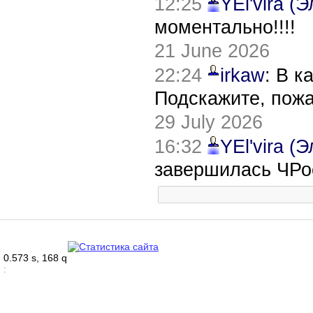
12:25
YEl'vira (
моментально!!!!
21 June 2026
22:24
irkaw
: В к
Подскажите, пож
29 July 2026
16:32
YEl'vira (
завершилась ЧРо
0.573 s, 168 q
: