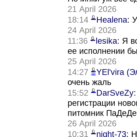
21 April 2026
18:14
Healena
: 
24 April 2026
11:36
lesika
: Я 
ее исполнении б
25 April 2026
14:27
YEl'vira (
очень жаль
15:52
DarSveZy
регистрации нов
питомник ПаДеДе
26 April 2026
10:31
night-73
: 