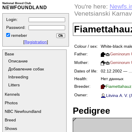
National Breed Club
You're here:
Newfs.i
NEWFOUNDLAND
Venetsianski Karnav
Login:
Fiamettahauz
Password:
remeber
[
Registration
]
Colour / sex:
White-black mal
Father:
Base
Geminorum 
Описание
Mother:
Geminorum 
Добавление собак
Dates of life:
02.12.2002 — 
Inbreeding
Health:
Нет данных
Litters
Breeder:
Fiamettahauz
Kennels
Owner:
Litvina A. V. 
Photos
Pedigree
NBC Newfoundland
Breed
Shows