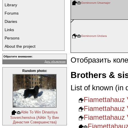
Geminorum Ursamajor
Library
Forums
Diaries
Links
Geminorum Undara
Persons
About the project
Обратите внимание:
Отобразить кол
Дать объявление
Random photo:
Brothers & si
List of known (in
Fiamettahauz V
Fiamettahauz 
Able To Win Dinastiya
Fiamettahauz V
Soverchenstva (Айбл Ту Вин
Династия Совершенства)
Fiamettahau