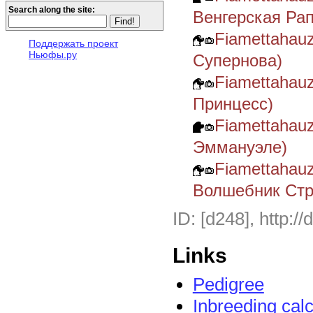
Search along the site:
Венгерская Рап
Fiamettahau
Поддержать проект
Ньюфы.ру
Супернова)
Fiamettahau
Принцесс)
Fiamettahau
Эммануэле)
Fiamettahauz
Волшебник Стр
ID: [d248], http:/
Links
Pedigree
Inbreeding calc