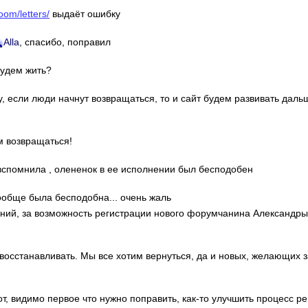
oom/letters/
выдаёт ошибку
Alla
, спасибо, поправил
Будем жить?
у, если люди начнут возвращаться, то и сайт будем развивать даль
м возвращаться!
о вспомнила , олененок в ее исполнении был бесподобен
ообще была бесподобна... очень жаль
гений, за возможность регистрации нового форумчанина Александр
 восстанавливать. Мы все хотим вернуться, да и новых, желающих 
от, видимо первое что нужно поправить, как-то улучшить процесс ре