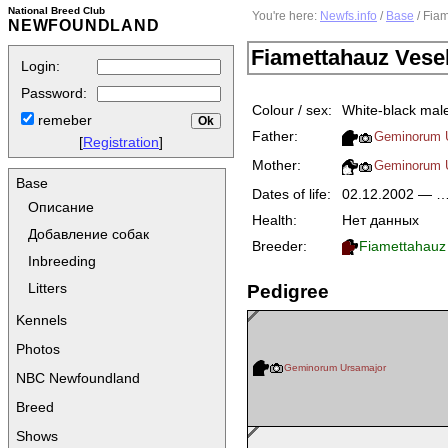
National Breed Club
You're here:
Newfs.info
/
Base
/ Fia
NEWFOUNDLAND
Fiamettahauz Vese
Login:
Password:
Colour / sex:
White-black mal
remeber
Father:
Geminorum 
[
Registration
]
Mother:
Geminorum 
Base
Dates of life:
02.12.2002 — 
Описание
Health:
Нет данных
Добавление собак
Breeder:
Fiamettahauz
Inbreeding
Litters
Pedigree
Kennels
Photos
Geminorum Ursamajor
NBC Newfoundland
Breed
Shows