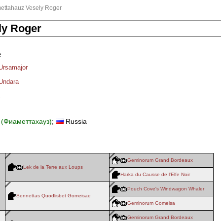
mettahauz Vesely Roger
ly Roger
e
Ursamajor
Undara
…
 (Фиаметтахауз)
;
Russia
Geminorum Grand Bordeaux
Lek de la Terre aux Loups
Harka du Causse de l'Elfe Noir
Pouch Cove's Windwagon Whaler
Sennettas Quodlisbet Gomeisae
Geminorum Gomeisa
Geminorum Grand Bordeaux