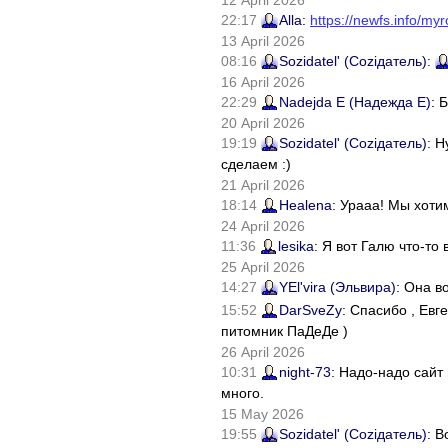
12 April 2026
22:17
Alla
:
https://newfs.info/myr
13 April 2026
08:16
Sozidatel' (Соziдатель)
:
16 April 2026
22:29
Nadejda E (Надежда Е)
: 
20 April 2026
19:19
Sozidatel' (Соziдатель)
: Н
сделаем :)
21 April 2026
18:14
Healena
: Урааа! Мы хоти
24 April 2026
11:36
lesika
: Я вот Галю что-т
25 April 2026
14:27
YEl'vira (Эльвира)
: Она в
15:52
DarSveZy
: Спасибо , Ев
питомник ПаДеДе )
26 April 2026
10:31
night-73
: Надо-надо сайт
много.
15 May 2026
19:55
Sozidatel' (Соziдатель)
: В