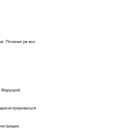
ше. Починки уж все
ы Маруцкой,
зарегистрироваться
гистрации..