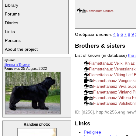
Library
Geminorum Undara
Forums
Diaries
Links
Отобразить колен:
4
5
6
7
8
9
Persons
Brothers & sisters
About the project
List of known (in database)
the 
Щенки!
Fiamettahauz Veliki Kniaz
Щенки в Томске
Родились 25 August 2022
Fiamettahauz Venetsiansk
Fiamettahauz Viking Leif 
Fiamettahauz Vengersk
Fiamettahauz Viva Sup
Fiamettahauz Vinland 
Fiamettahauz Vittorio
Fiamettahauz Volshebn
ID: [d256], http://d256.eng.newf
Links
Random photo:
Pedigree