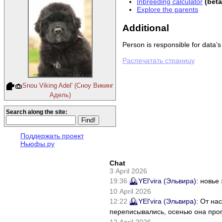
Inbreeding calculator
(bet
Explore the parents
Additional
Person is responsible for data’s
Распечатать страницу
Snou Viking Adel' (Сноу Викинг
Адель)
Search along the site:
Поддержать проект
Ньюфы.ру
Chat
3 April 2026
19:36
YEl'vira (Эльвира)
: новье
10 April 2026
12:22
YEl'vira (Эльвира)
: От на
переписывались, осенью она проп