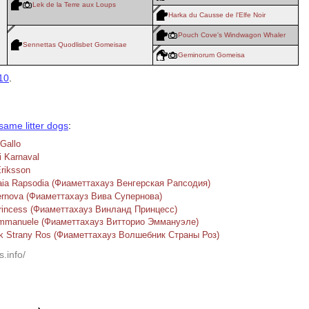
Lek de la Terre aux Loups
Harka du Causse de l'Elfe Noir
Pouch Cove's Windwagon Whaler
Sennettas Quodlisbet Gomeisae
Geminorum Gomeisa
10
.
same litter dogs
:
 Gallo
i Karnaval
Eriksson
aia Rapsodia (Фиаметтахауз Венгерская Рапсодия)
ernova (Фиаметтахауз Вива Супернова)
Princess (Фиаметтахауз Винланд Принцесс)
 Emmanuele (Фиаметтахауз Витторио Эммануэле)
ik Strany Ros (Фиаметтахауз Волшебник Страны Роз)
s.info/